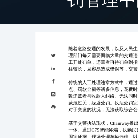
随着道路交通的发展，以及人民生
Tweet
this
理部门每天需要面临大量的交通违
工开处罚单，违章者再持罚单到指
Share
this
往较长，且容易造成错误等，交警
on
LinkedIn
Share
this
传统的人工处理违章方式中，通过
on
点、罚款金额等诸多信息，花费时
Facebook
Email
this
致违章者与收款人纠纷。无法同时
Print
蒙混过关，躲避处罚。执法处罚完
this
对于突发的状况，无法获取综合公
基于交警执法现状，Chainwa
一体。通过C75智能终端，执勤
固定证据，现场处理车辆违停，以