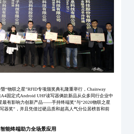
“物联之星”RFID专项颁奖典礼隆重举行，Chainway
RA4固定式Android UHF读写器俩款新品从众多同行企业中
星最有影响力创新产品——手持终端奖”与“2020物联之星
写器奖”，并且凭借过硬品质和超高人气分位居榜首和前
系智能终端助力全场景应用