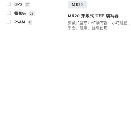
GPS
MR20
17
摄像头
26
穿戴式 UHF 读写器
MR20
PSAM
穿戴式蓝牙UHF读写器，小巧轻便
8
手套、腕带、挂绳使用